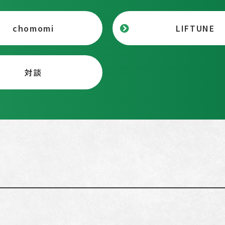
chomomi
LIFTUNE
対談