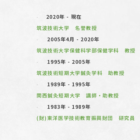
2020年
- 現在
·
筑波技術大学
名誉教授
2005
年
4
月
- 2020年
·
筑波技術大
学保健科学部保健学科 教授
1995
年
- 2005
年
·
筑波技術短期大学鍼灸学科 助教授
1989
年
- 1995
年
·
関西鍼灸短期大学 講師・助教授
1983
年
- 1989
年
·
(財)東洋医学技術教育振興財団 研究員