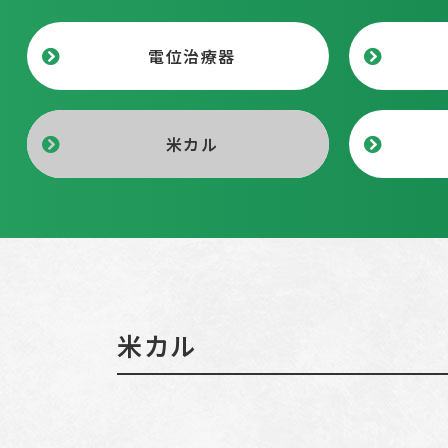
電位治療器
米カル
米カル