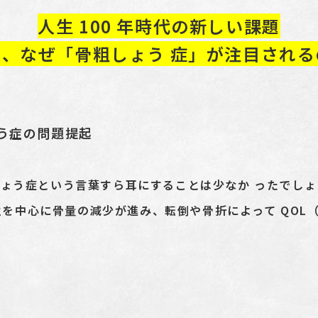
人生 100 年時代の新しい課題
ま、なぜ「骨粗しょう 症」が注目される
ょう症の問題提起
粗しょう症という言葉すら耳にすることは少なか ったでしょ
を中心に骨量の減少が進み、転倒や骨折によって QOL
】